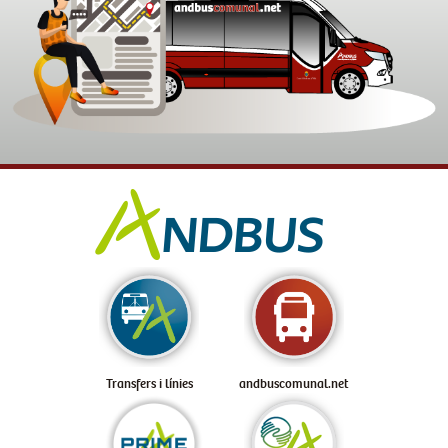
Transfers i línies
andbuscomunal.net