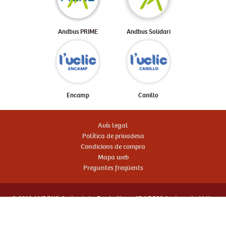
Andbus PRIME
Andbus Solidari
Encamp
Canillo
Avís legal
Política de privadesa
Condicions de compra
Mapa web
Preguntes freqüents
© 2019 ANDBUS Avda. de la Borda Nova, 15 AD500 Andorra la Vella
Tel.:
+376 803 789
info@andbus.net