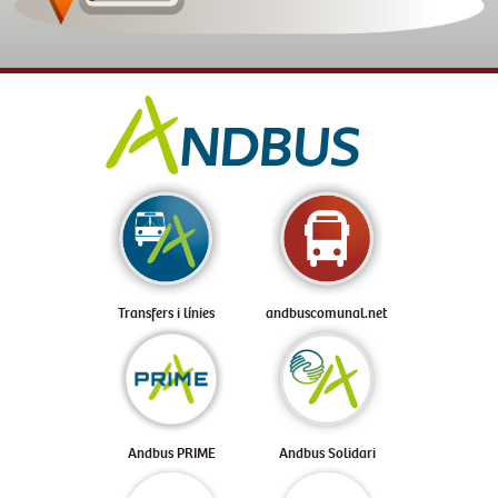
Transfers i línies
andbuscomunal.net
Andbus PRIME
Andbus Solidari