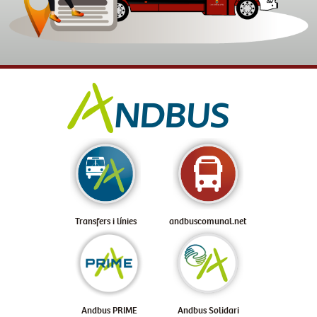
Transfers i línies
andbuscomunal.net
Andbus PRIME
Andbus Solidari